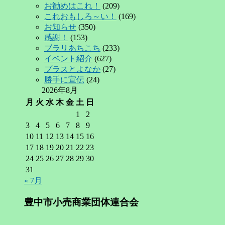
お勧めはこれ！
(209)
これおもしろ～い！
(169)
お知らせ
(350)
感謝！
(153)
ブラリあちこち
(233)
イベント紹介
(627)
プラスとよなか
(27)
勝手に宣伝
(24)
2026年8月
月
火
水
木
金
土
日
1
2
3
4
5
6
7
8
9
10
11
12
13
14
15
16
17
18
19
20
21
22
23
24
25
26
27
28
29
30
31
« 7月
豊中市小売商業団体連合会