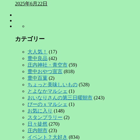
2025年6月22日
カテゴリー
大人気！
(17)
豊中良品
(42)
庄内神社・青空市
(59)
豊中おやつ宣言
(818)
豊中百菓
(2)
ちょっと美味しいもの
(528)
とよなかマルシェ
(1)
おいなりさんの第三日曜朝市
(243)
びーのｘマルシェ
(1)
お気に入り
(148)
スタンプラリー
(2)
日々徒然
(270)
庄内朝市
(23)
イベント？大好き
(834)