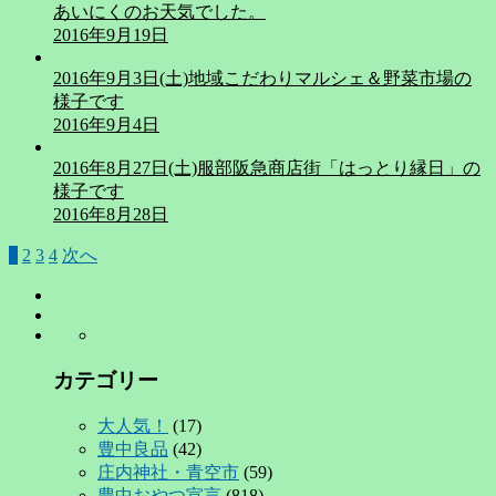
あいにくのお天気でした。
2016年9月19日
2016年9月3日(土)地域こだわりマルシェ＆野菜市場の
様子です
2016年9月4日
2016年8月27日(土)服部阪急商店街「はっとり縁日」の
様子です
2016年8月28日
1
2
3
4
次へ
投
稿
の
ペ
カテゴリー
ー
大人気！
(17)
ジ
豊中良品
(42)
送
庄内神社・青空市
(59)
豊中おやつ宣言
(818)