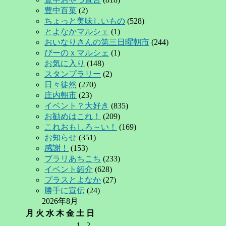
り
豊中百菓
(2)
ちょっと美味しいもの
(528)
とよなかマルシェ
(1)
おいなりさんの第三日曜朝市
(244)
びーのｘマルシェ
(1)
お気に入り
(148)
スタンプラリー
(2)
日々徒然
(270)
庄内朝市
(23)
イベント？大好き
(835)
お勧めはこれ！
(209)
これおもしろ～い！
(169)
お知らせ
(351)
感謝！
(153)
ブラリあちこち
(233)
イベント紹介
(628)
プラスとよなか
(27)
勝手に宣伝
(24)
2026年8月
月
火
水
木
金
土
日
1
2