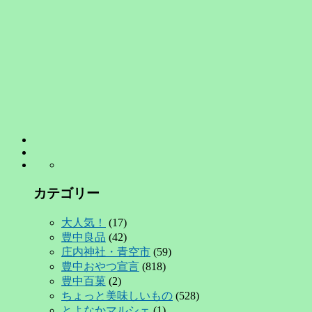
カテゴリー
大人気！
(17)
豊中良品
(42)
庄内神社・青空市
(59)
豊中おやつ宣言
(818)
豊中百菓
(2)
ちょっと美味しいもの
(528)
とよなかマルシェ
(1)