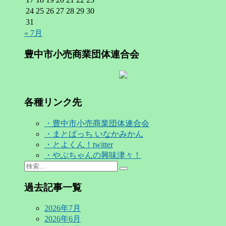
24
25
26
27
28
29
30
31
« 7月
豊中市小売商業団体連合会
各種リンク先
・豊中市小売商業団体連合会
・まとばっち いなかみかん
・とよくん！twitter
・やぶちゃんの興味津々！
Search
検
for:
索…
過去記事一覧
2026年7月
2026年6月