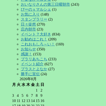
おいなりさんの第三日曜朝市
(243)
びーのｘマルシェ
(1)
お気に入り
(148)
スタンプラリー
(2)
日々徒然
(270)
庄内朝市
(23)
イベント？大好き
(834)
お勧めはこれ！
(209)
これおもしろ～い！
(169)
お知らせ
(350)
感謝！
(153)
ブラリあちこち
(233)
イベント紹介
(627)
プラスとよなか
(27)
勝手に宣伝
(24)
2026年8月
月
火
水
木
金
土
日
1
2
3
4
5
6
7
8
9
10
11
12
13
14
15
16
17
18
19
20
21
22
23