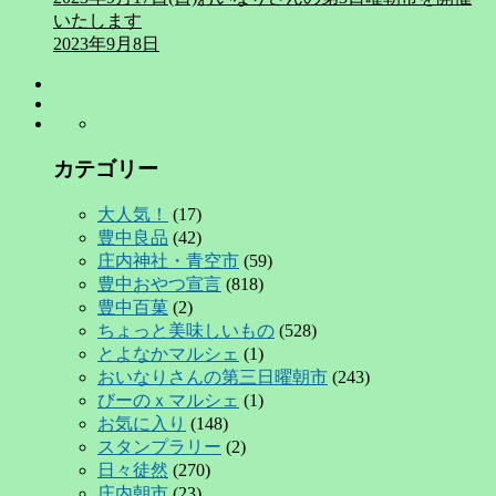
いたします
2023年9月8日
カテゴリー
大人気！
(17)
豊中良品
(42)
庄内神社・青空市
(59)
豊中おやつ宣言
(818)
豊中百菓
(2)
ちょっと美味しいもの
(528)
とよなかマルシェ
(1)
おいなりさんの第三日曜朝市
(243)
びーのｘマルシェ
(1)
お気に入り
(148)
スタンプラリー
(2)
日々徒然
(270)
庄内朝市
(23)