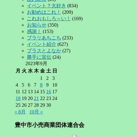
イベント？大好き
(834)
お勧めはこれ！
(209)
これおもしろ～い！
(169)
お知らせ
(350)
感謝！
(153)
ブラリあちこち
(233)
イベント紹介
(627)
プラスとよなか
(27)
勝手に宣伝
(24)
2023年9月
月
火
水
木
金
土
日
1
2
3
4
5
6
7
8
9
10
11
12
13
14
15
16
17
18
19
20
21
22
23
24
25
26
27
28
29
30
« 8月
10月 »
豊中市小売商業団体連合会