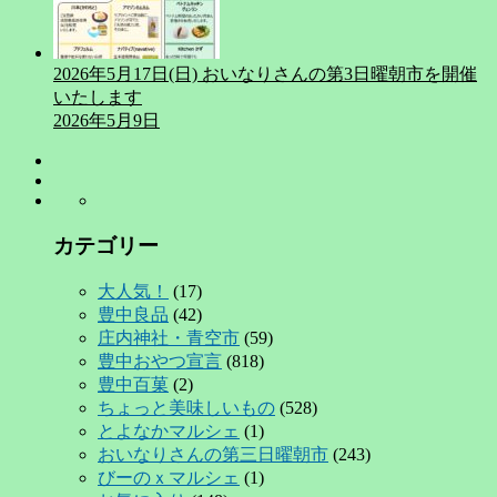
2026年5月17日(日) おいなりさんの第3日曜朝市を開催
いたします
2026年5月9日
カテゴリー
大人気！
(17)
豊中良品
(42)
庄内神社・青空市
(59)
豊中おやつ宣言
(818)
豊中百菓
(2)
ちょっと美味しいもの
(528)
とよなかマルシェ
(1)
おいなりさんの第三日曜朝市
(243)
びーのｘマルシェ
(1)