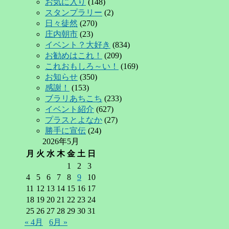
お気に入り
(148)
スタンプラリー
(2)
日々徒然
(270)
庄内朝市
(23)
イベント？大好き
(834)
お勧めはこれ！
(209)
これおもしろ～い！
(169)
お知らせ
(350)
感謝！
(153)
ブラリあちこち
(233)
イベント紹介
(627)
プラスとよなか
(27)
勝手に宣伝
(24)
2026年5月
月
火
水
木
金
土
日
1
2
3
4
5
6
7
8
9
10
11
12
13
14
15
16
17
18
19
20
21
22
23
24
25
26
27
28
29
30
31
« 4月
6月 »