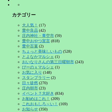
の
ペ
カテゴリー
ー
大人気！
(17)
ジ
豊中良品
(42)
送
庄内神社・青空市
(59)
豊中おやつ宣言
(818)
り
豊中百菓
(2)
ちょっと美味しいもの
(528)
とよなかマルシェ
(1)
おいなりさんの第三日曜朝市
(243)
びーのｘマルシェ
(1)
お気に入り
(148)
スタンプラリー
(2)
日々徒然
(270)
庄内朝市
(23)
イベント？大好き
(834)
お勧めはこれ！
(209)
これおもしろ～い！
(169)
お知らせ
(350)