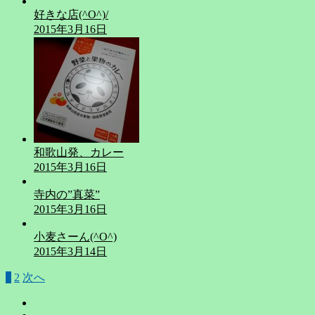
好きな店(^O^)/
2015年3月16日
和歌山発、カレー
2015年3月16日
寺内の”真菜”
2015年3月16日
小麦さーん(^O^)
2015年3月14日
1
2
次へ
投
稿