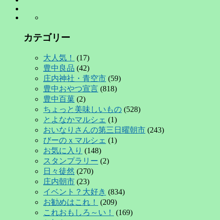
カテゴリー
大人気！
(17)
豊中良品
(42)
庄内神社・青空市
(59)
豊中おやつ宣言
(818)
豊中百菓
(2)
ちょっと美味しいもの
(528)
とよなかマルシェ
(1)
おいなりさんの第三日曜朝市
(243)
びーのｘマルシェ
(1)
お気に入り
(148)
スタンプラリー
(2)
日々徒然
(270)
庄内朝市
(23)
イベント？大好き
(834)
お勧めはこれ！
(209)
これおもしろ～い！
(169)