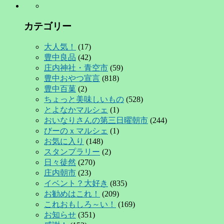
カテゴリー
大人気！
(17)
豊中良品
(42)
庄内神社・青空市
(59)
豊中おやつ宣言
(818)
豊中百菓
(2)
ちょっと美味しいもの
(528)
とよなかマルシェ
(1)
おいなりさんの第三日曜朝市
(244)
びーのｘマルシェ
(1)
お気に入り
(148)
スタンプラリー
(2)
日々徒然
(270)
庄内朝市
(23)
イベント？大好き
(835)
お勧めはこれ！
(209)
これおもしろ～い！
(169)
お知らせ
(351)