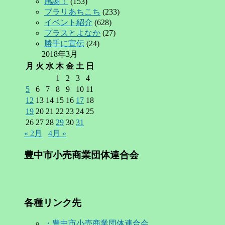
感謝！
(153)
ブラリあちこち
(233)
イベント紹介
(628)
プラスとよなか
(27)
勝手に宣伝
(24)
2018年3月
月
火
水
木
金
土
日
1
2
3
4
5
6
7
8
9
10
11
12
13
14
15
16
17
18
19
20
21
22
23
24
25
26
27
28
29
30
31
« 2月
4月 »
豊中市小売商業団体連合会
各種リンク先
・豊中市小売商業団体連合会