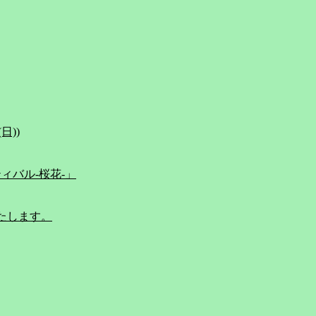
日))
ティバル‐桜花-」
いたします。