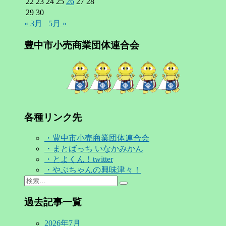
22
23
24
25
26
27
28
29
30
« 3月
5月 »
豊中市小売商業団体連合会
各種リンク先
・豊中市小売商業団体連合会
・まとばっち いなかみかん
・とよくん！twitter
・やぶちゃんの興味津々！
Search
検
for:
索…
過去記事一覧
2026年7月