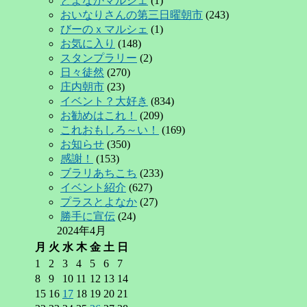
とよなかマルシェ
(1)
おいなりさんの第三日曜朝市
(243)
びーのｘマルシェ
(1)
お気に入り
(148)
スタンプラリー
(2)
日々徒然
(270)
庄内朝市
(23)
イベント？大好き
(834)
お勧めはこれ！
(209)
これおもしろ～い！
(169)
お知らせ
(350)
感謝！
(153)
ブラリあちこち
(233)
イベント紹介
(627)
プラスとよなか
(27)
勝手に宣伝
(24)
2024年4月
月
火
水
木
金
土
日
1
2
3
4
5
6
7
8
9
10
11
12
13
14
15
16
17
18
19
20
21